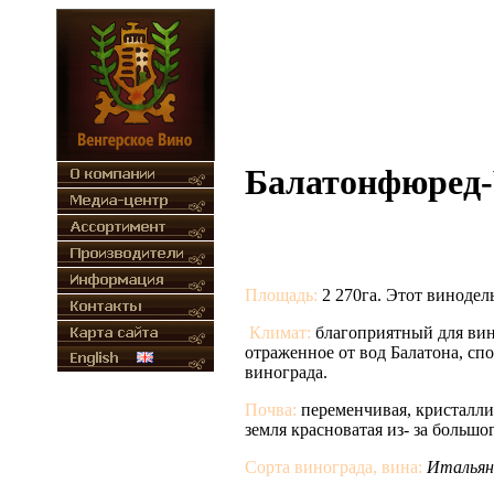
Балатонфюред-Ч
Площадь:
2 270га. Этот винодел
Климат:
благоприятный для вин
отраженное от вод Балатона, с
винограда.
Почва:
переменчивая, кристалли
земля красноватая из- за большо
Сорта винограда, вина:
Итальянс