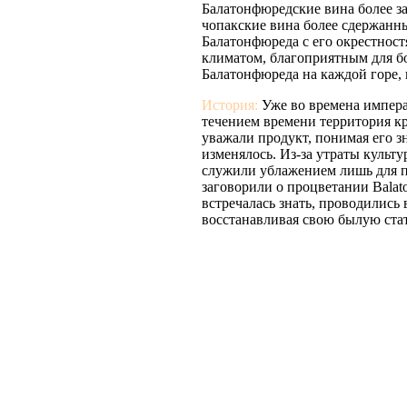
Балатонфюредские вина более за
чопакские вина более сдержанны
Балатонфюреда с его окрестнос
климатом, благоприятным для бо
Балатонфюреда на каждой горе,
История:
Уже во времена импера
течением времени территория кра
уважали продукт, понимая его з
изменялось. Из-за утраты культ
служили ублажением лишь для пр
заговорили о процветании Balato
встречалась знать, проводились
восстанавливая свою былую стат