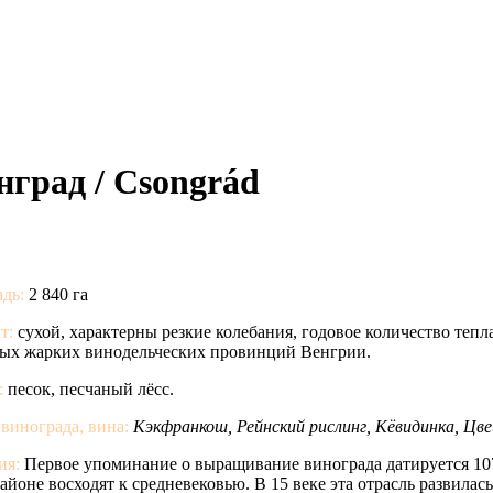
нград / Csongrád
дь:
2 840 га
т:
сухой, характерны резкие колебания, годовое количество тепла
мых жарких винодельческих провинций Венгрии.
:
песок, песчаный лёсс.
винограда, вина:
Кэкфранкош, Рейнский рислинг, Кёвидинка, Цве
ия:
Первое упоминание о выращивание винограда датируется 10
айоне восходят к средневековью. В 15 веке эта отрасль развилас