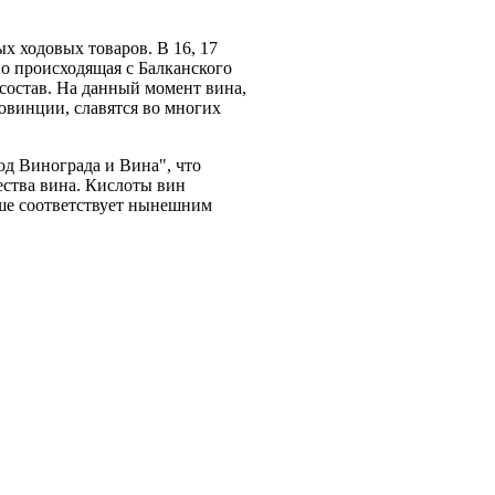
х ходовых товаров. В 16, 17
но происходящая с Балканского
состав. На данный момент вина,
овинции, славятся во многих
д Винограда и Вина", что
ества вина. Кислоты вин
ьше соответствует нынешним