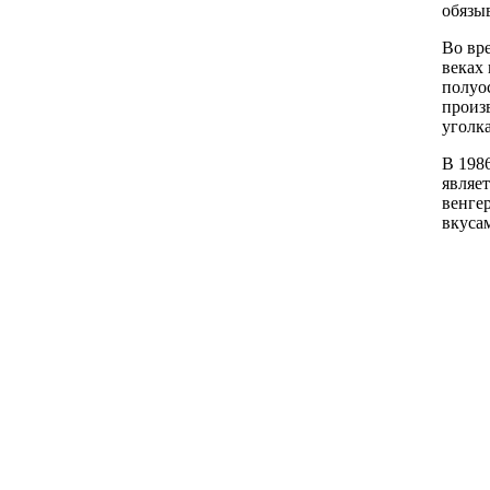
обязы
Во вре
веках 
полуо
произ
уголк
В 198
являе
венге
вкусам