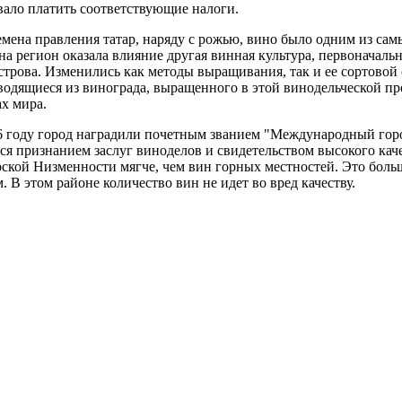
вало платить соответствующие налоги.
мена правления татар, наряду с рожью, вино было одним из самы
на регион оказала влияние другая винная культура, первоначаль
строва. Изменились как методы выращивания, так и ее сортовой 
водящиеся из винограда, выращенного в этой винодельческой пр
ах мира.
6 году город наградили почетным званием "Международный горо
тся признанием заслуг виноделов и свидетельством высокого кач
рской Низменности мягче, чем вин горных местностей. Это бол
. В этом районе количество вин не идет во вред качеству.