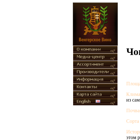
Чо
Площа
Клима
из са
Почва
Сорта 
Истор
этом р